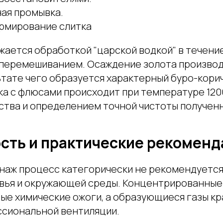
ая промывка.
ормирование слитка
ается обработкой "царской водкой" в течение
перемешиванием. Осаждение золота произво
ьтате чего образуется характерный буро-кори
ка с флюсами происходит при температуре 120
ства и определением точной чистоты полученн
сть и практические рекомен
аж процесс категорически не рекомендуется 
овья и окружающей среды. Концентрированные
ые химические ожоги, а образующиеся газы кр
сиональной вентиляции.