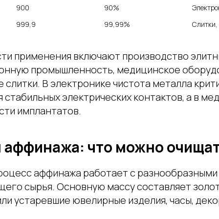
900
90%
999,9
99,99%
Слитки,
ти применения включают производство элит
ронную промышленность, медицинское оборуд
 слитки. В электронике чистота металла крит
 стабильных электрических контактов, а в ме
ти имплантатов.
 аффинажа: что можно очища
оцесс аффинажа работает с разнообразными
его сырья. Основную массу составляет золот
ли устаревшие ювелирные изделия, часы, дек