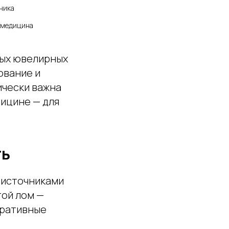
 медицина
ных ювелирных
ование и
ически важна
дицине — для
ть
 источниками
ой лом —
оративные