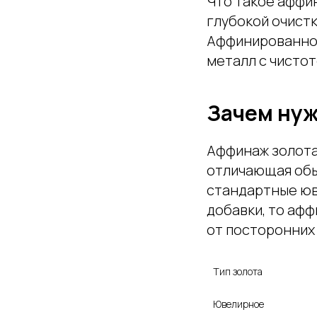
Что такое аффи
глубокой очист
Аффинированное
металл с чистот
Зачем нуж
Аффинаж золота
отличающая обы
стандартные юв
добавки, то аф
от посторонних
Тип золота

Ювелирное