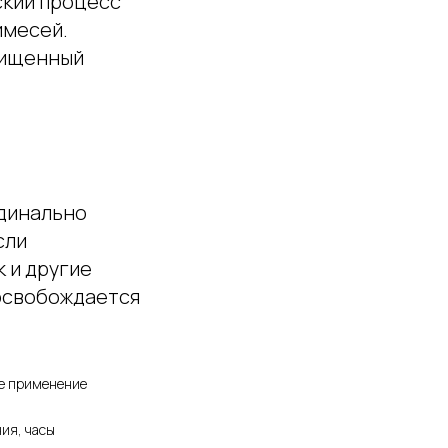
ский процесс
имесей.
чищенный
рдинально
сли
 и другие
освобождается
е применение
ия, часы