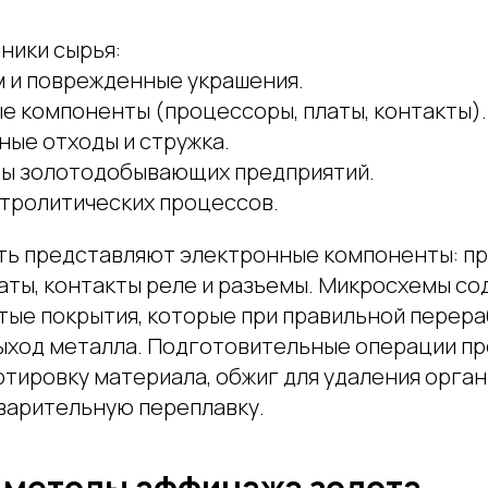
ники сырья:
м и поврежденные украшения.
е компоненты (процессоры, платы, контакты).
ые отходы и стружка.
ы золотодобывающих предприятий.
тролитических процессов.
ь представляют электронные компоненты: п
аты, контакты реле и разъемы. Микросхемы с
тые покрытия, которые при правильной перер
ыход металла. Подготовительные операции п
тировку материала, обжиг для удаления орган
варительную переплавку.
 методы аффинажа золота