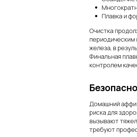
Многократн
Плавка и ф
Очистка продолж
периодическим 
железа, в резул
Финальная плав
контролем каче
Безопасно
Домашний аффин
риска для здор
вызывают тяжел
требуют профес