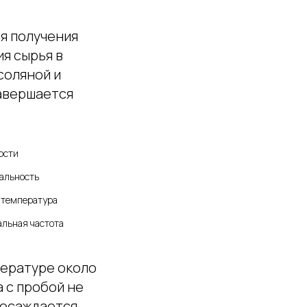
я получения
я сырья в
соляной и
завершается
ости
альность
 температура
льная частота
пературе около
 с пробой не
 осаждается