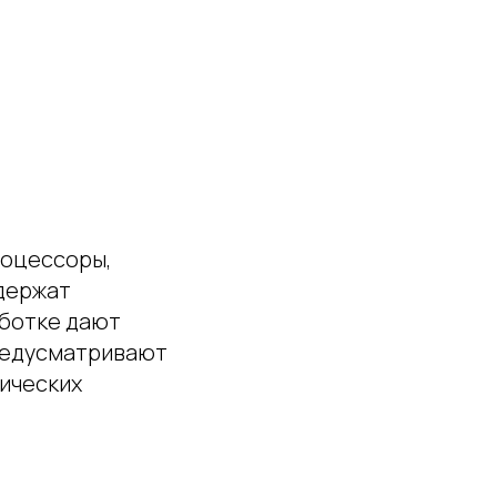
роцессоры,
одержат
аботке дают
редусматривают
ических