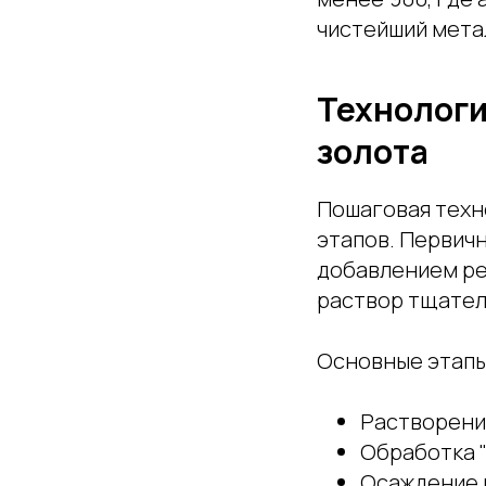
чистейший мета
Технологи
золота
Пошаговая техн
этапов. Первич
добавлением ре
раствор тщател
Основные этапы
Растворение
Обработка "
Осаждение 