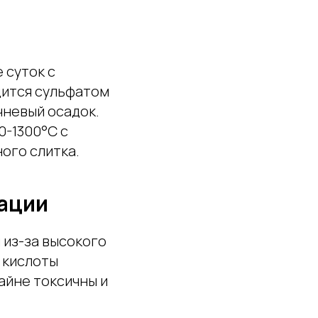
 суток с
дится сульфатом
чневый осадок.
0-1300°С с
ого слитка.
дации
из-за высокого
 кислоты
айне токсичны и