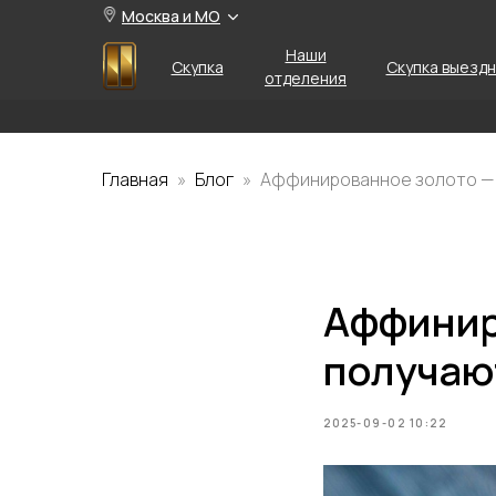
Москва и МО
Наши
Скупка
Скупка выезд
отделения
Главная
Блог
Аффинированное золото — ч
Аффиниро
получаю
2025-09-02 10:22