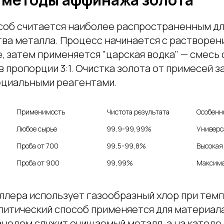
соб считается наиболее распространенным дл
ва металла. Процесс начинается с растворени
, затем применяется "царская водка" — смесь 
в пропорции 3:1. Очистка золота от примесей 
циальными реагентами.
Применимость
Чистота результата
Особенн
Любое сырье
99,9-99,99%
Универс
Проба от 700
99,5-99,8%
Высокая
Проба от 900
99,99%
Максима
ллера использует газообразный хлор при тем
литический способ применяется для материала
анодом служит очищаемый металл, а на катоде