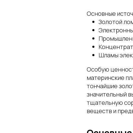
Основные источ
Золотой ло
Электронны
Промышленн
Концентрат
Шламы элек
Особую ценност
материнские пл
тончайшие золо
значительный в
тщательную сор
веществ и пред
Основные