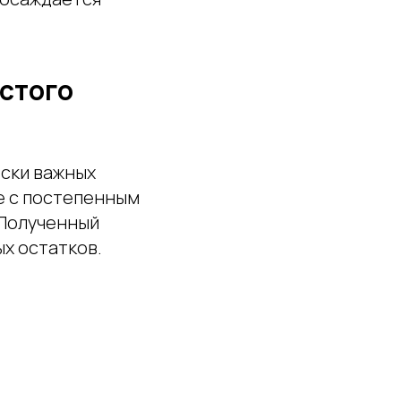
стого
ески важных
е с постепенным
 Полученный
х остатков.