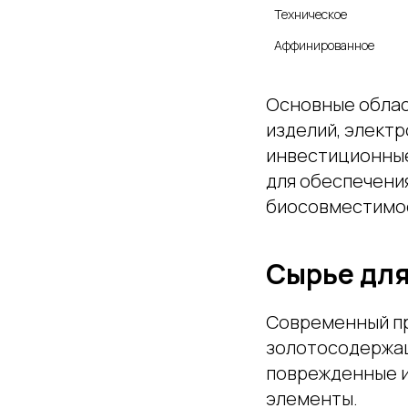
Техническое
Аффинированное
Основные облас
изделий, элект
инвестиционные
для обеспечения
биосовместимос
Сырье для
Современный пр
золотосодержащ
поврежденные и
элементы.