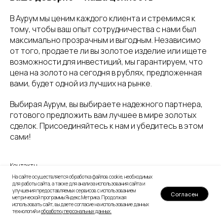
В Аурум мы ценим каждого клиента и стремимся к
тому, чтобы ваш опыт сотрудничества с нами был
максимально прозрачным и выгодным. Независимо
от того, продаете ли вы золотое изделие или ищете
возможности для инвестиций, мы гарантируем, что
цена на золото на сегодня в рублях, предложенная
вами, будет одной из лучших на рынке.
Выбирая Аурум, вы выбираете надежного партнера,
готового предложить вам лучшее в мире золотых
сделок. Присоединяйтесь к нам и убедитесь в этом
сами!
Контакты
На сайте осуществляется обработка файлов cookie, необходимых
для работы сайта, а также для анализа использования сайта и
улучшения предоставляемых сервисов с использованием
Согласен
метрической программы Яндекс.Метрика. Продолжая
использовать сайт, вы даете согласие на использование данных
технологий и
обработку персональных данных
.