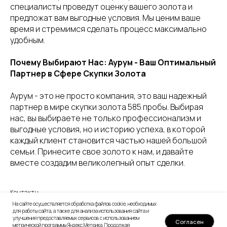
специалисты проведут оценку вашего золота и
предложат вам выгодные условия. Мы ценим ваше
время и стремимся сделать процесс максимально
удобным.
Почему Выбирают Нас: Аурум - Ваш Оптимальный
Партнер в Сфере Скупки Золота
Аурум - это не просто компания, это ваш надежный
партнер в мире скупки золота 585 пробы. Выбирая
нас, вы выбираете не только профессионализм и
выгодные условия, но и историю успеха, в которой
каждый клиент становится частью нашей большой
семьи. Принесите свое золото к нам, и давайте
вместе создадим великолепный опыт сделки.
Контакты
На сайте осуществляется обработка файлов cookie, необходимых
для работы сайта, а также для анализа использования сайта и
улучшения предоставляемых сервисов с использованием
Согласен
метрической программы Яндекс.Метрика. Продолжая