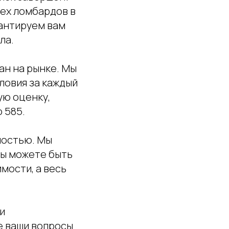
сех ломбардов в
рантируем вам
ла.
ан на рынке. Мы
ловия за каждый
ую оценку,
 585.
ностью. Мы
вы можете быть
мости, а весь
и
е ваши вопросы