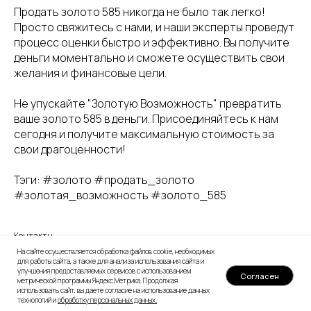
Продать золото 585 никогда не было так легко!
Просто свяжитесь с нами, и наши эксперты проведут
процесс оценки быстро и эффективно. Вы получите
деньги моментально и сможете осуществить свои
желания и финансовые цели.
Не упускайте "Золотую Возможность" превратить
ваше золото 585 в деньги. Присоединяйтесь к нам
сегодня и получите максимальную стоимость за
свои драгоценности!
Тэги: #золото #продать_золото
#золотая_возможность #золото_585
Контакты
На сайте осуществляется обработка файлов cookie, необходимых
для работы сайта, а также для анализа использования сайта и
улучшения предоставляемых сервисов с использованием
Согласен
метрической программы Яндекс.Метрика. Продолжая
использовать сайт, вы даете согласие на использование данных
технологий и
обработку персональных данных
.