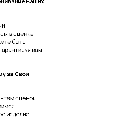
енивание Ваших
ми
том в оценке
жете быть
гарантируя вам
у за Свои
ентам оценок,
мимся
е изделие,