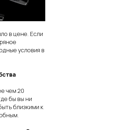
ло в цене. Если
бряное
одные условия в
обства
е чем 20
де бы вы ни
быть близкими к
добным.