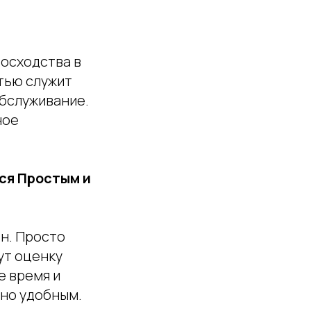
осходства в
тью служит
обслуживание.
ное
ся Простым и
ен. Просто
ут оценку
е время и
ьно удобным.