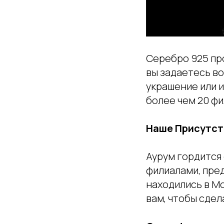
Серебро 925 про
вы задаетесь в
украшение или и
более чем 20 фи
Наше Присутств
Аурум гордится
филиалами, пред
находились в М
вам, чтобы сде