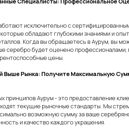
нные Специалисты: Профессиональное Оц
аботают исключительно с сертифицированны
 которые обладают глубокими знаниями и опы
таллов. Когда вы обращаетесь в Аурум, вы мо
аше серебро будет оценено профессионалами, 
урентоспособные цены.
й Выше Рынка: Получите Максимальную Сумм
ых принципов Аурум - это предоставление кли
ходят текущие рыночные стандарты. Мы стре
симально возможную сумму за ваше серебряно
нность и качество каждого украшения.