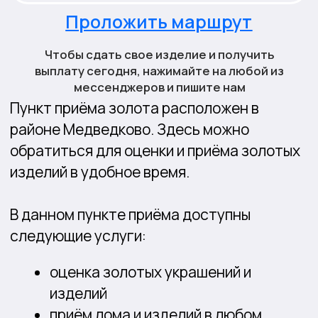
оценка золотых украшений и
изделий
приём лома и изделий в любом
состоянии
расчёт стоимости по актуальным
котировкам
консультации по вопросам оценки и
приёма
Оценка проводится на месте с
использованием профессионального
оборудования. Процедура занимает
несколько минут и проходит в спокойной
обстановке без спешки и давления.
Адрес офиса: г. Москва, Широкая улица,
14к1.
Удобное расположение и близость к
метро Медведково позволяют легко
добраться до пункта приёма