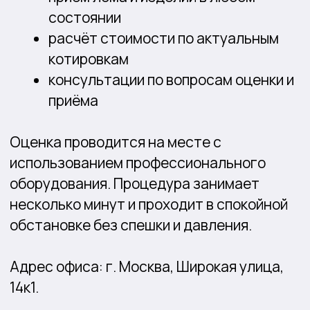
Максимальная
Высокие
оценка
рыночные
стоимости
цены
Любые
Принимаем
драгоценные
в скупку
металлы, в
дороже
любом состоянии
любого
ломбарда