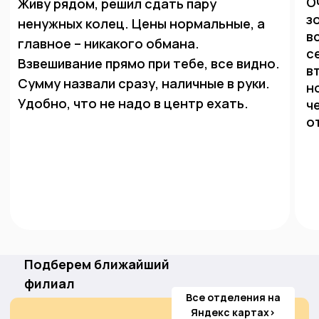
металлов. Точно определяет процент золота в
металле, удобен в использовании, быстрое время
анализа.
Дорогостоящая вещь, которая есть в наличии
далеко не у всех подобных организаций.
Удобна
при определении стоимости нестандартных
ювелирных изделий, изготовленных у частных
ювелиров, или золота без клейма.
Может быть использован для анализа широкого
спектра металлов,
включая золото, серебро,
платину и другие. Подробнее уточняйте по
Подберем ближайший
телефону.
филиал
Все отделения на
Популярные
вопросы
Яндекс картах>