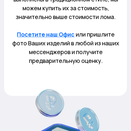
Правильные шаги
для получения
выплаты за изделия сегодня
Шаг 1
Шаг 2
Перейдите
в
Посетите один
из
мессенджер
наших офисов на
или
позвоните по
карте и
проложите
телефону
маршрут