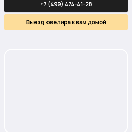
Проложить маршрут
Чтобы сдать свое изделие и получить
выплату сегодня, нажимайте на любой из
мессенджеров и пишите нам
Пункт приёма золота расположен в
районе Медведково. Здесь можно
обратиться для оценки и приёма золотых
изделий в удобное время.
В данном пункте приёма доступны
следующие услуги: