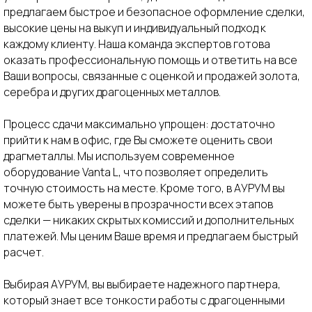
Скупка выездная
Скупка часов
предлагаем быстрое и безопасное оформление сделки,
О нас
Скупка слитков
высокие цены на выкуп и индивидуальный подход к
каждому клиенту. Наша команда экспертов готова
Контакты
Скупка изделий с сапфирами
оказать профессиональную помощь и ответить на все
Лицензия
Скупка монет
Ваши вопросы, связанные с оценкой и продажей золота,
Блог
Политика обработки ПД
серебра и других драгоценных металлов.
Карта сайта
Положение о защите ПД
Процесс сдачи максимально упрощен: достаточно
* Вся информация о ценах и предложениях является публичной
прийти к нам в офис, где Вы сможете оценить свои
информацией и носит информационный характер, и не может
рассматриваться, как публичная оферта, в понимании ст. 437 гк рф.
драгметаллы. Мы используем современное
Для оформления услуги продажи определенного предмета или
оборудование Vanta L, что позволяет определить
изделия, необходимо согласовать цену с менеджером на месте
персонально и индивидуально.
точную стоимость на месте. Кроме того, в АУРУМ вы
можете быть уверены в прозрачности всех этапов
сделки — никаких скрытых комиссий и дополнительных
платежей. Мы ценим Ваше время и предлагаем быстрый
расчет.
Выезд
Филиалы
к вам
на карте
Выбирая АУРУМ, вы выбираете надежного партнера,
который знает все тонкости работы с драгоценными