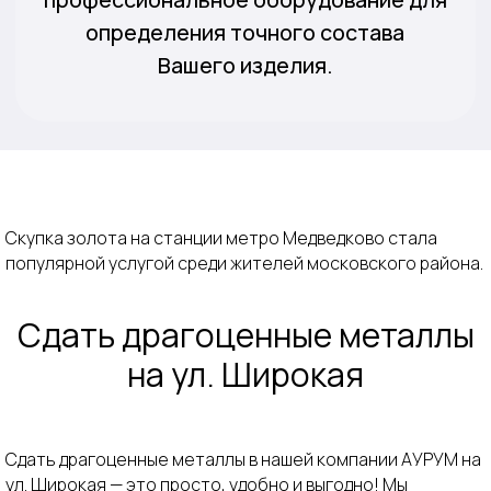
отзывов
Оценить в MAX
Оценить в Telegram
+7 (499) 474-41-28
Скупка золота на станции метро Медведково стала
популярной услугой среди жителей московского района.
Выезд ювелира к вам домой
Сдать драгоценные металлы
Скупка золота
Скупка лома
на ул. Широкая
Скупка серебра
Скупка CCСР
Скупка платины
Скупка украшений
Сдать драгоценные металлы в нашей компании АУРУМ на
Скупка палладия
Скупка бриллиантов
ул. Широкая — это просто, удобно и выгодно! Мы