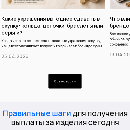
Какие украшения выгоднее сдавать в
Что вли
скупку: кольца, цепочки, браслеты или
брендо
серьги?
Брендовое 
обычное: зд
Когда человек решает сдать золотые украшения в скупку,
сохраннос ..
чаще всего возникает вопрос: что принесёт большую сумм ...
13.04.2
25.04.2026
Все новости