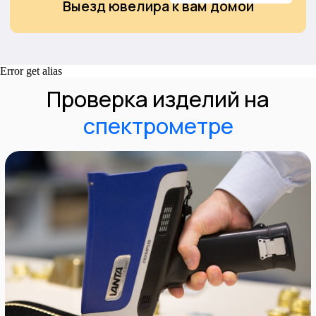
клиентов
Рекомендуем к ознакомлению
Error get alias
Мы гарантируем, что при продаже золота в
нашей компании, вы получите справедливую
и точную цену за свой товар. Мы постоянно
следим за текущими изменениями на рынке,
чтобы установить правильную цену и
избегать нечестных сделок.
Наш процесс покупки драгоценных
металлов быстр и безопасен для Вас, и мы
предлагаем
прозрачность и честность при каждой
сделке.
Как получить
максимальную