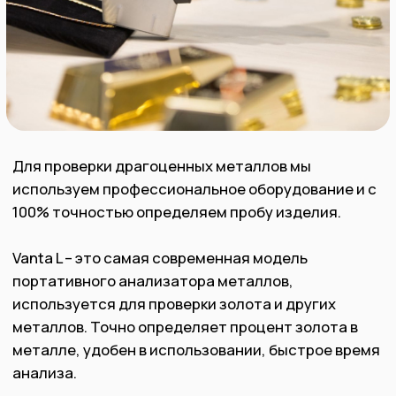
выплату за ювелирное
изделие?
Если ваши ювелирные изделия
ликвидные, в отличном состоянии и
выполнены в традиционном стиле, мы
можем купить их за стоимость,
значительно выше стоимости лома.
Посетите наш Офис
или пришлите
фото Ваших изделий в любой из наших
мессенджеров и получите
предварительную оценку.