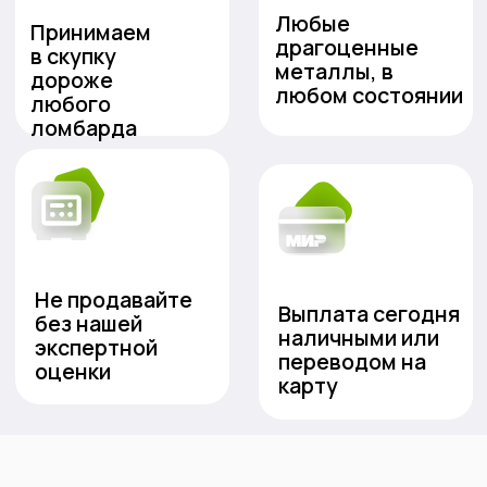
Очень переживала, п
Живу рядом, решил сдать пару
золото. Но в пункте 
ненужных колец. Цены нормальные, а
все подробно объясн
главное – никакого обмана.
серьгу, которую я од
Взвешивание прямо при тебе, все видно.
вторую не смогла най
Сумму назвали сразу, наличные в руки.
нормальные деньги. 
Удобно, что не надо в центр ехать.
честность и человеч
отношение...)
Выезд ювелира к вам домой
Проверка изделий на
спектрометре