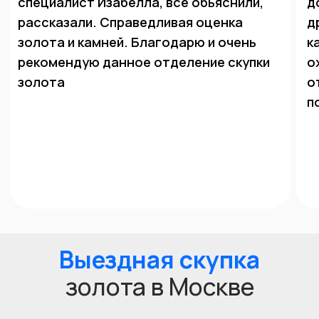
Максимальная
Высокие
оценка
рыночные
стоимости
цены
Любые
Принимаем в
драгоценные
скупку
металлы в любом
дороже
состоянии
любого
ломбарда