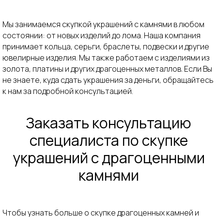
На основе 60 000+
Офисы на карте
отзывов
Мы занимаемся скупкой украшений с камнями в любом
состоянии: от новых изделий до лома. Наша компания
принимает кольца, серьги, браслеты, подвески и другие
Оценить в MAX
ювелирные изделия. Мы также работаем с изделиями из
золота, платины и других драгоценных металлов. Если Вы
Оценить в Telegram
не знаете, куда сдать украшения за деньги, обращайтесь
к нам за подробной консультацией.
+7 (499) 474-41-28
Заказать консультацию
специалиста по скупке
Выезд ювелира к вам домой
украшений с драгоценными
Скупка золота
Скупка лома
камнями
Скупка серебра
Скупка CCСР
Скупка платины
Скупка украшений
Скупка палладия
Скупка бриллиантов
Чтобы узнать больше о скупке драгоценных камней и