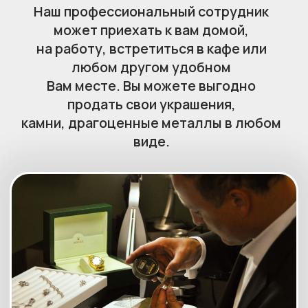
Выплата сегодня
Не продавайте
наличными или
без нашей
переводом на
экспертной
карту
оценки
Оценить в Telegram
Оценить в MAX
+7 (499) 474-41-28
Выезд ювелира к вам домой
Цена за грамм