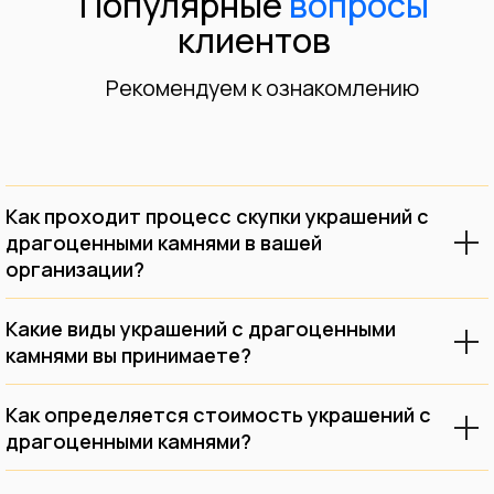
Как проходит процесс скупки украшений с
драгоценными камнями в вашей
организации?
Обращаясь к нам, Вы получаете
Какие виды украшений с драгоценными
гарантию честной, прозрачной и
камнями вы принимаете?
безопасной сделки.
Как определяется стоимость украшений с
Мы покупаем как импортные, так и
драгоценными камнями?
отечественные изделия, имеющие
клеймо или без него.