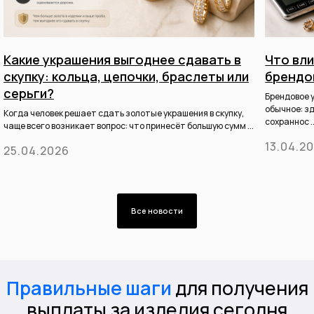
Какие украшения выгоднее сдавать в
Что вли
скупку: кольца, цепочки, браслеты или
брендо
серьги?
Брендовое 
обычное: зд
Когда человек решает сдать золотые украшения в скупку,
сохраннос ..
чаще всего возникает вопрос: что принесёт большую сумм ...
13.04.2
25.04.2026
Все новости