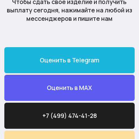
+7 (499) 474-41-28
Выезд ювелира к вам домой
Максимальная
оценка
Выплата наличными или
переводом на карту
Любые драгоценные металлы,
в любом состоянии
60 000+ положительных
отзывов
от реальных
клиентов
Рейтинг в Яндексе 5.00