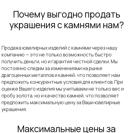
Почему выгодно продать
украшения с камнями нам?
Продажа ювелирных изделий с камнями через нашу
компанию — это не только возможность быстро
получить деньги, но и гарантия честной сделки. Мы
Правильные шаги
для получения
постоянно следим за изменениями на рынке
выплаты за изделия сегодня
драгоценных металлов и камней, что позволяет нам
предложить конкурентные условия для клиентов. При
оценке Вашего изделия мы учитываем не только вес и
Шаг 1
Шаг 2
пробу золота, но и качество камней, что позволяет
Перейдите
в
Посетите один
из
предложить максимальную цену за Ваши ювелирные
мессенджер
наших офисов на
украшения.
или
позвоните по
карте и
проложите
телефону
маршрут
Максимальные цены за