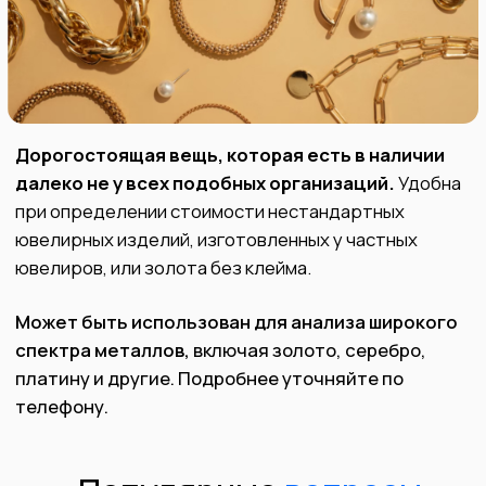
предлагаем
прозрачность и честность при каждой
сделке.
Как получить
максимальную
выплату за ювелирное
изделие?
Если ваши ювелирные изделия
ликвидные, в отличном состоянии и
выполнены в традиционном стиле, мы
можем купить их за стоимость,
значительно выше стоимости лома.
Посетите наш Офис
или пришлите
фото Ваших изделий в любой из наших
мессенджеров и получите
предварительную оценку.