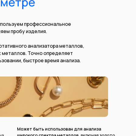
ометре
спользуем профессиональное
яем пробу изделия.
ортативного анализатора металлов,
х металлов. Точно определяет
ьзовании, быстрое время анализа.
Может быть использован для анализа
на
широкого спектра металлов,
включая золото,