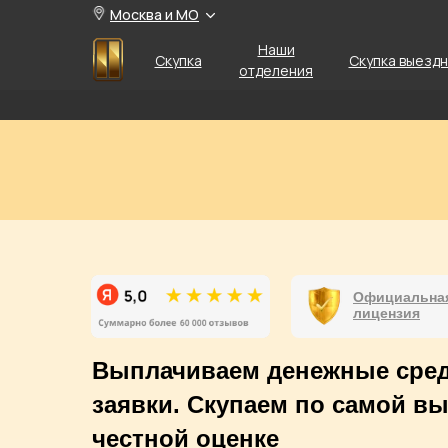
Москва и МО
Наши
Скупка
Скупка выезд
отделения
Официальна
лицензия
Выплачиваем денежные сред
заявки. Скупаем по самой в
честной оценке