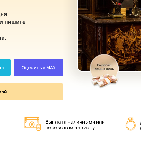
ня,
и пишите
ии.
am
Оценить в MAX
мой
Выплата наличными или
переводом на карту