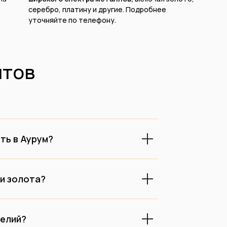
серебро, платину и другие. Подробнее
уточняйте по телефону.
тов
ть в Аурум?
ки золота?
делий?