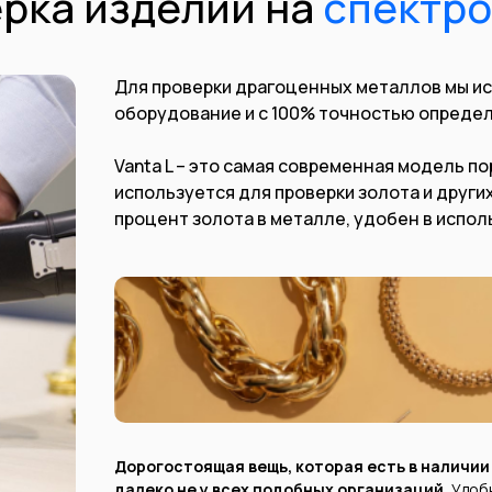
рка изделий на
спектр
Для проверки драгоценных металлов мы и
оборудование и с 100% точностью определ
Vanta L – это самая современная модель п
используется для проверки золота и други
процент золота в металле, удобен в испол
Дорогостоящая вещь, которая есть в наличии
далеко не у всех подобных организаций.
Удоб