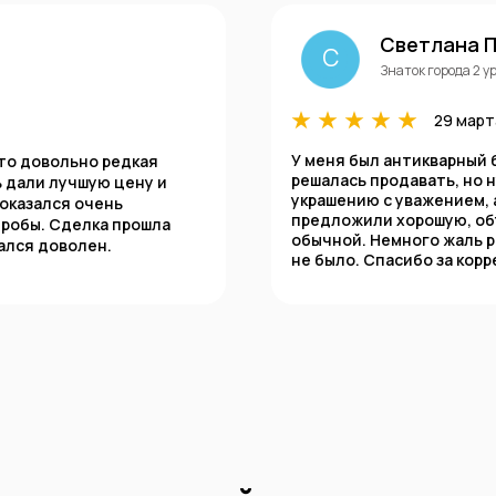
Светлана 
С
Знаток города 2 у
29 март
У меня был антикварный 
Это довольно редкая
решалась продавать, но 
ь дали лучшую цену и
украшению с уважением, 
оказался очень
предложили хорошую, об
пробы. Сделка прошла
обычной. Немного жаль р
ался доволен.
не было. Спасибо за корр