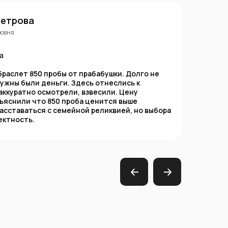
Петрова
ровня
а
браслет 850 пробы от прабабушки. Долго не
Наше
нужны были деньги. Здесь отнеслись к
не о
аккуратно осмотрели, взвесили. Цену
расс
ъяснили что 850 проба ценится выше
пере
асставаться с семейной реликвией, но выбора
585 
ектность.
раб
🡠
🡢