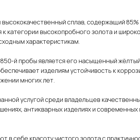
й высококачественный сплав, содержащий 85%
я к категории высокопробного золота и широк
сходным характеристикам.
850-й пробы является его насыщенный жёлтый
беспечивает изделиям устойчивость к коррози
жении многих лет.
ванной услугой среди владельцев качественны
ашениях, антикварных изделиях и современных
ают в себе красоту чистого золота с практич