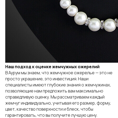
Наш подход к оценке жемчужных ожерелий
В Аурум мы знаем, что жемчужное ожерелье — это не
просто украшение, это инвестиция. Наши
специалисты имеют глубокие знания о жемчужинах,
позволяющие нам предложить вам максимально
справедливую оценку. Мы рассматриваем каждый
жемчуг индивидуально, учитывая его размер, форму,
цвет, качество поверхности и блеск, чтобы
гарантировать, что вы получите лучшую цену.