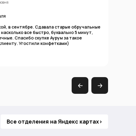
ровня
аля
кой, в сентябре. Сдавала старые обручальные
Понр
 насколько все быстро, буквально 5 минут,
ита
ичные. Спасибо скупке Аурум за такое
Отд
клиенту. Угостили конфетками)
Приц
само
🡠
🡢
Все отделения на Яндекс картах>