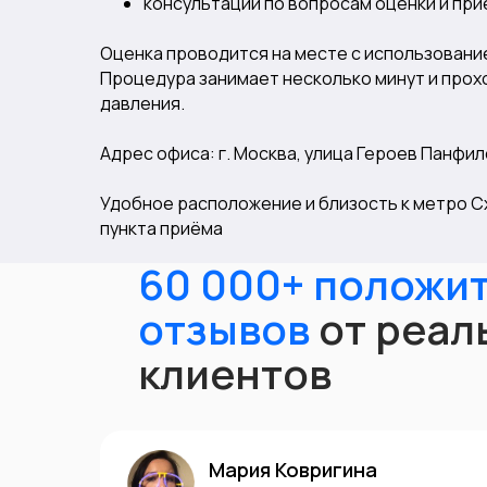
консультации по вопросам оценки и пр
Оценка проводится на месте с использован
Процедура занимает несколько минут и прохо
давления.
Адрес офиса: г. Москва, улица Героев Панфило
Удобное расположение и близость к метро С
пункта приёма
60 000+ положи
отзывов
от реал
клиентов
Мария Ковригина