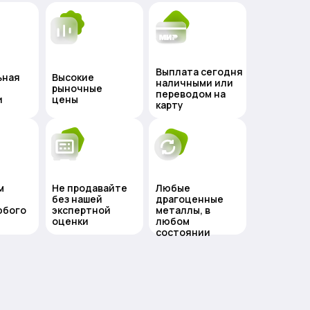
Выплата сегодня
ьная
Высокие
наличными или
рыночные
переводом на
и
цены
карту
м
Не продавайте
Любые
без нашей
драгоценные
юбого
экспертной
металлы, в
оценки
любом
состоянии