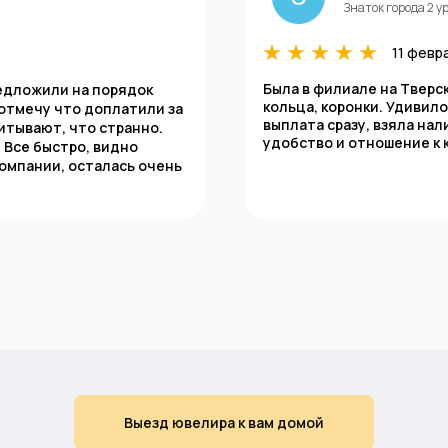
Знаток города 2 у
11 февр
Была в филиале на Тверс
редложили на порядок
кольца, коронки. Удивило
 отмечу что доплатили за
выплата сразу, взяла нал
итывают, что странно.
удобство и отношение к 
 Все быстро, видно
омпании, осталась очень
Выезд ювелира к вам домой