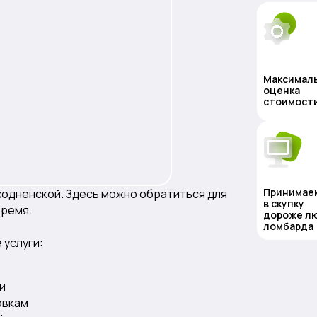
Максимал
оценка
стоимост
Принимае
ходненской. Здесь можно обратиться для
в скупку
время.
дороже л
ломбарда
 услуги:
и
овкам