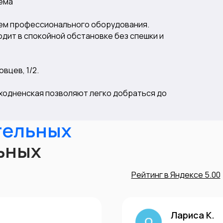
иёма
ием профессионального оборудования.
дит в спокойной обстановке без спешки и
вцев, 1/2.
ходненская позволяют легко добраться до
тельных
ьных
Рейтинг в Яндексе 5.00
Лариса К.