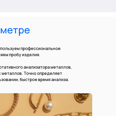
ометре
спользуем профессиональное
яем пробу изделия.
ортативного анализатора металлов,
х металлов. Точно определяет
ьзовании, быстрое время анализа.