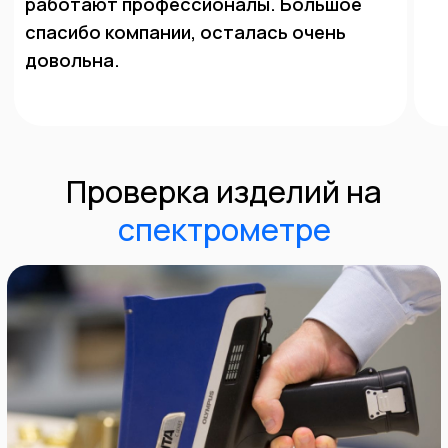
анализа.
Дорогостоящая вещь, которая есть в наличии
далеко не у всех подобных организаций.
Удобна
при определении стоимости нестандартных
ювелирных изделий, изготовленных у частных
ювелиров, или золота без клейма.
Может быть использован для анализа широкого
спектра металлов,
включая золото, серебро,
платину и другие. Подробнее уточняйте по
телефону.
Популярные
вопросы
клиентов