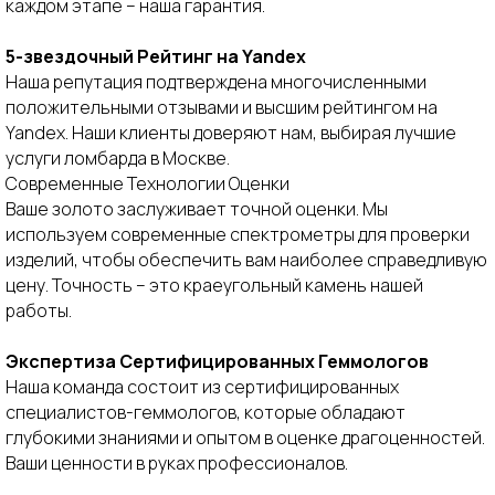
каждом этапе – наша гарантия.
5-звездочный Рейтинг на Yandex
Наша репутация подтверждена многочисленными
положительными отзывами и высшим рейтингом на
Yandex. Наши клиенты доверяют нам, выбирая лучшие
услуги ломбарда в Москве.
Современные Технологии Оценки
Ваше золото заслуживает точной оценки. Мы
используем современные спектрометры для проверки
изделий, чтобы обеспечить вам наиболее справедливую
60 000+ положительных
цену. Точность – это краеугольный камень нашей
отзывов
от реальных
работы.
клиентов
Рейтинг в Яндексе 5.00
Экспертиза Сертифицированных Геммологов
Наша команда состоит из сертифицированных
Все отзывы
специалистов-геммологов, которые обладают
глубокими знаниями и опытом в оценке драгоценностей.
Ваши ценности в руках профессионалов.