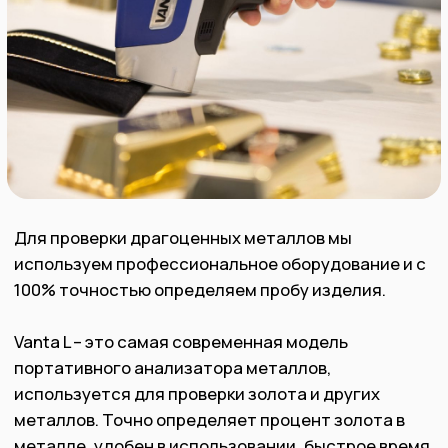
Рекомендуем к ознакомлению
Мы гарантируем, что при продаже золота в
нашей компании, вы получите справедливую
и точную цену за свой товар. Мы постоянно
следим за текущими изменениями на рынке,
чтобы установить правильную цену и
избегать нечестных сделок.
Наш процесс покупки драгоценных
металлов быстр и безопасен для Вас, и мы
предлагаем
прозрачность и честность при каждой
сделке.
Как получить
максимальную
выплату за ювелирное