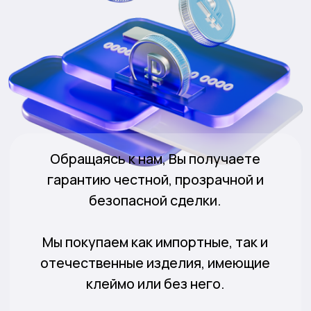
Офисы приёма
Прочитать отзывы
по всей Москве с
о нашей компании
удобным
в Яндексе
расположением
рядом с метро
На основе 60 000+
Офисы на карте
отзывов
Оценить в MAX
Оценить в Telegram