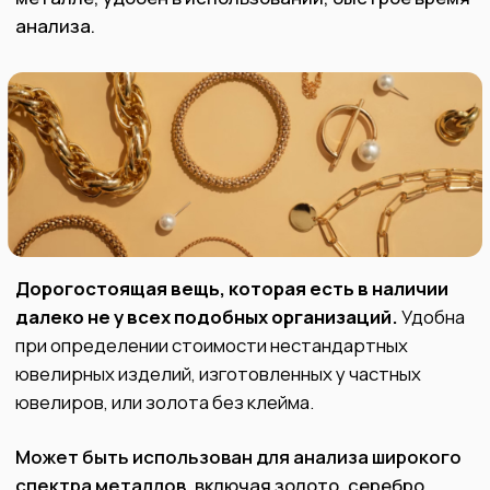
изделие?
Если ваши ювелирные изделия
ликвидные, в отличном состоянии и
выполнены в традиционном стиле, мы
можем купить их за стоимость,
значительно выше стоимости лома.
Посетите наш Офис
или пришлите
фото Ваших изделий в любой из наших
мессенджеров и получите
предварительную оценку.