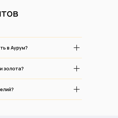
тов
ть в Аурум?
ки золота?
делий?