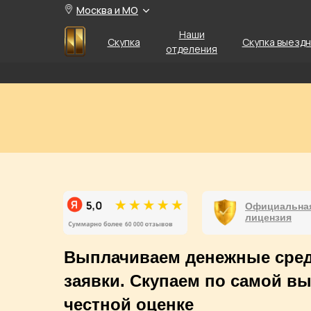
Москва и МО
Наши
Скупка
Скупка выезд
отделения
Официальна
лицензия
Выплачиваем денежные сред
заявки. Скупаем по самой в
честной оценке