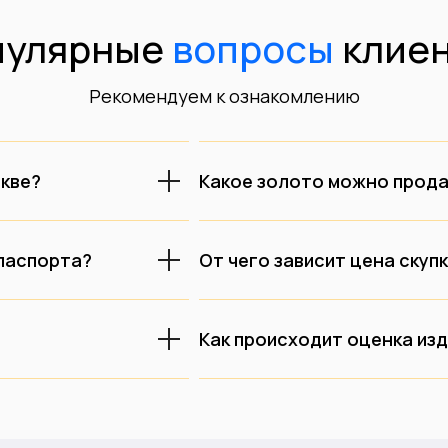
пулярные
вопросы
клиен
Рекомендуем к ознакомлению
скве?
Какое золото можно прода
 паспорта?
От чего зависит цена скуп
Как происходит оценка из