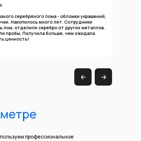
а
азного серебряного лома - обломки украшений,
Прод
чки. Накопилось много лет. Сотрудники
разн
ь лом, отделили серебро от других металлов.
не п
ли пробы. Получила больше, чем ожидала.
расс
ть ценность!
полу
сере
🡠
🡢
ометре
спользуем профессиональное