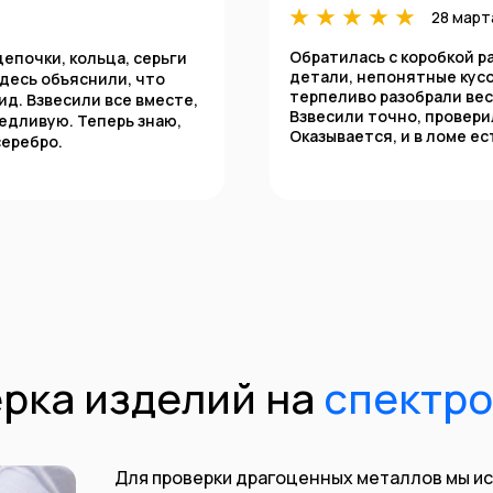
28 март
Обратилась с коробкой р
епочки, кольца, серьги
детали, непонятные кусо
 здесь объяснили, что
терпеливо разобрали вес
вид. Взвесили все вместе,
Взвесили точно, провери
едливую. Теперь знаю,
Оказывается, и в ломе ес
серебро.
рка изделий на
спектр
Для проверки драгоценных металлов мы и