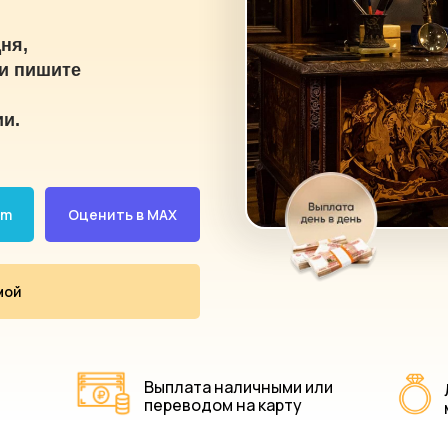
ня,
и пишите
ии.
am
Оценить в MAX
мой
Выплата наличными или
переводом на карту