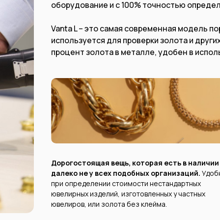
оборудование и с 100% точностью определ
Vanta L – это самая современная модель п
используется для проверки золота и други
процент золота в металле, удобен в испол
Дорогостоящая вещь, которая есть в наличии
далеко не у всех подобных организаций.
Удоб
при определении стоимости нестандартных
ювелирных изделий, изготовленных у частных
ювелиров, или золота без клейма.